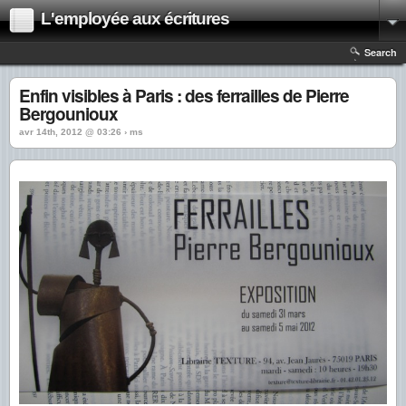
L'employée aux écritures
Search
Enfin visibles à Paris : des ferrailles de Pierre
Bergounioux
avr 14th, 2012 @ 03:26 › ms