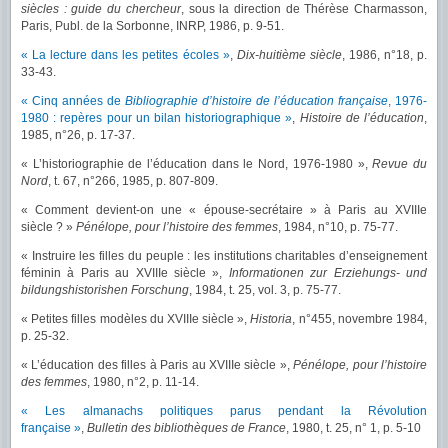
siècles : guide du chercheur
, sous la direction de Thérèse Charmasson,
Paris, Publ. de la Sorbonne, INRP, 1986, p. 9-51.
« La lecture dans les petites écoles »
,
Dix-huitième siècle
, 1986, n°18, p.
33-43.
« Cinq années de
Bibliographie d’histoire de l’éducation française
, 1976-
1980 :
repères pour un bilan historiographique »
,
Histoire de l’éducation
,
1985, n°26, p. 17-37.
« L’historiographie de l’éducation dans le Nord, 1976-1980 »,
Revue du
Nord
, t. 67, n°266, 1985, p. 807-809.
« Comment devient-on une « épouse-secrétaire » à Paris au XVIIIe
siècle ? »
Pénélope, pour l’histoire des femmes
, 1984, n°10, p. 75-77.
« Instruire les filles du peuple : les institutions charitables d’enseignement
féminin à Paris au XVIIIe siècle »,
Informationen zur Erziehungs- und
bildungshistorishen Forschung
, 1984, t. 25, vol. 3, p. 75-77.
« Petites filles modèles du XVIIIe siècle »,
Historia
, n°455, novembre 1984,
p. 25-32.
« L’éducation des filles à Paris au XVIIIe siècle »,
Pénélope, pour l’histoire
des femmes
, 1980, n°2, p. 11-14.
« Les almanachs politiques parus pendant la Révolution
française »
,
Bulletin des bibliothèques de France
, 1980, t. 25, n° 1, p. 5-10