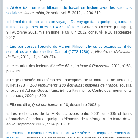
«
Atelier 62
: un récit littéraire du travail en friction avec les sciences
sociales
»,
Intercambio
, 2e série, vol. 5, 2012, p. 204-219.
« L’émoi des demoiselles en voyage. Du voyage dans quelques journaux
intimes de jeunes filles du XIXe siècle »
,
Genre & Histoire
[En ligne],
9 | Automne 2011, mis en ligne le 09 juin 2012, consulté le 10 septembre
2012.
« Lire par dessus l’épaule de Manon Phlipon : livres et lectures au ﬁl de
ses lettres aux demoiselles Cannet (1772-1780)
»,
Histoire et civilisation
du livre
, 2011, t. 7, p. 349-374.
« Le courrier des lecteurs d’
Atelier 62
»,
La faute à Rousseau
, 2011, n° 58,
p. 37-39.
« Page arrachée aux mémoires apocryphes de la marquise de Verdelin,
juillet 1778 »,
100 monuments, 100 écrivains : histoires de France,
sous la
direction d’Adrien Goetz, Paris, Éd. du Patrimoine, Centre des monuments
nationaux, 2009, p. 300.
« Elle me dit »,
Quai des lettres
, n°18, décembre 2008, p.
« Les recherches de la MiRe achevées entre 2001 et 2005 et leurs
débouchés éditoriaux : quelques éléments de repérage »,
La lettre de la
MiRe
, septembre 2007, n°14, p. 16-18.
« Territoires d’historiennes à la fin du XXe siècle : quelques éléments de