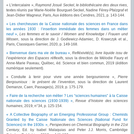
« L’intercalaire »,
Raymond Josué Seckel, le bibliothécaire des deux rives
,
textes réunis par Marie-Noëlle Bourguet-Seckel, Nadine Férey-Pfalzgraf et
Jean-Didier Wagneur, Paris, Aux éditions des Cendres, 2021, p. 143-144.
« Les chercheuses de la Caisse nationale des sciences en France dans
les années 1930 : l’insertion immédiate des femmes dans un métier
neuf »
,
Les femmes et le savoir / Women and Knowledge / Frauen und
Wissen
, sous la direction de J. Godlewicz-Adamiec, D. Krawczyk et al.,
Paris, Classiques Garnier, 2020, p. 149-168.
« Bienvenue dans ma vie de bureau »
,
Refléxivité(s), livre liquide issu de
l’expérience des Espaces réflexifs
, sous la direction de Mélodie Faury et
Anne-Marie Paveau, Québec, éd. Science et bien commun, 2019 (édition
numérique seulement).
« Conduite à tenir pour vivre une année bergounienne »,
Pierre
Bergounioux : le présent de l’invention
, sous la direction de Laurent
Demanze, Caen, Passage(s), 2019, p. 175-179.
« Faire de la recherche son métier ? Les “sciences humaines” à la Caisse
nationale des sciences (1930-1939) »
,
Revue d’histoire des sciences
humaines
, 2019, n°34, p. 125-154.
« A Collective Biography of an Emerging Professional Group : Chemists
Granted by the Caisse Nationale des Sciences (National Fund for
Sciences) in the 1930s »
,
Perspectives on Chemical Biography in the 21st
Century
, Ed. by Isabel Malaquias and Peter J.J. Morris, Cambridge