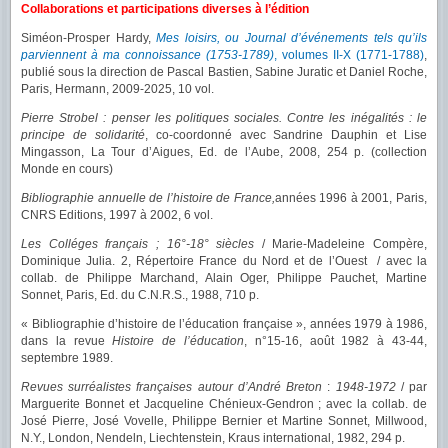
Collaborations et participations diverses à l’édition
Siméon-Prosper Hardy,
Mes loisirs, ou Journal d’événements tels qu’ils
parviennent à ma connoissance (1753-1789)
, volumes II-X (1771-1788)
,
publié sous la direction de Pascal Bastien, Sabine Juratic et Daniel Roche,
Paris, Hermann, 2009-2025, 10 vol.
Pierre Strobel : penser les politiques sociales. Contre les inégalités : le
principe de solidarité
, co-coordonné avec Sandrine Dauphin et Lise
Mingasson, La Tour d’Aigues, Ed. de l’Aube, 2008, 254 p. (collection
Monde en cours)
Bibliographie annuelle de l’histoire de France,
années 1996 à 2001, Paris,
CNRS Editions, 1997 à 2002, 6 vol.
Les Colléges français ; 16°-18° siècles
/ Marie-Madeleine Compère,
Dominique Julia. 2, Répertoire France du Nord et de l’Ouest / avec la
collab. de Philippe Marchand, Alain Oger, Philippe Pauchet, Martine
Sonnet, Paris, Ed. du C.N.R.S., 1988, 710 p.
« Bibliographie d’histoire de l’éducation française », années 1979 à 1986,
dans la revue
Histoire de l’éducation
, n°15-16, août 1982 à 43-44,
septembre 1989.
Revues surréalistes françaises autour d’André Breton
:
1948-1972
/ par
Marguerite Bonnet et Jacqueline Chénieux-Gendron ; avec la collab. de
José Pierre, José Vovelle, Philippe Bernier et Martine Sonnet, Millwood,
N.Y., London, Nendeln, Liechtenstein, Kraus international, 1982, 294 p.