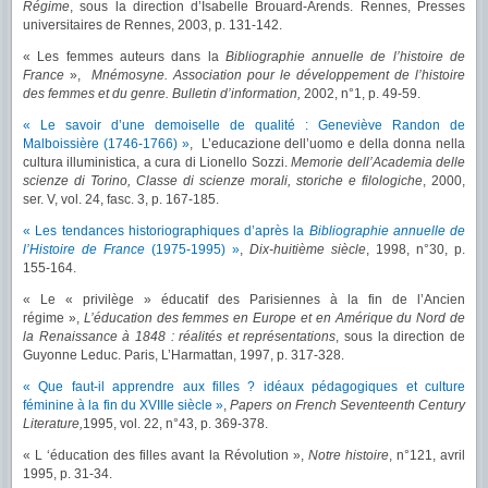
Régime
, sous la direction d’Isabelle Brouard-Arends. Rennes, Presses
universitaires de Rennes, 2003, p. 131-142.
« Les femmes auteurs dans la
Bibliographie annuelle de l’histoire de
France
»,
Mnémosyne. Association pour le développement de l’histoire
des femmes et du genre. Bulletin d’information,
2002, n°1, p. 49-59.
« Le savoir d’une demoiselle de qualité : Geneviève Randon de
Malboissière (1746-1766) »
, L’educazione dell’uomo e della donna nella
cultura illuministica, a cura di Lionello Sozzi.
Memorie dell’Academia delle
scienze di Torino, Classe di scienze morali, storiche e filologiche
, 2000,
ser. V, vol. 24, fasc. 3, p. 167-185.
« Les tendances historiographiques d’après la
Bibliographie annuelle de
l’Histoire de France
(1975-1995) »
,
Dix-huitième siècle
, 1998, n°30, p.
155-164.
« Le « privilège » éducatif des Parisiennes à la fin de l’Ancien
régime »,
L’éducation des femmes en Europe et en Amérique du Nord de
la Renaissance à 1848 : réalités et représentations
, sous la direction de
Guyonne Leduc. Paris, L’Harmattan, 1997, p. 317-328.
« Que faut-il apprendre aux filles ? idéaux pédagogiques et culture
féminine à la fin du XVIIIe siècle »
,
Papers on French Seventeenth Century
Literature,
1995, vol. 22, n°43, p. 369-378.
« L ‘éducation des filles avant la Révolution »,
Notre histoire
, n°121, avril
1995, p. 31-34.