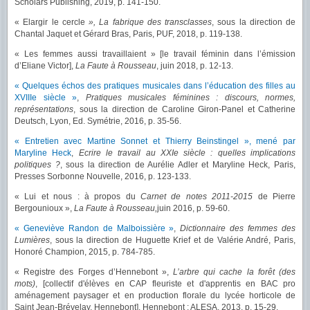
Scholars Publishing, 2019, p. 141-150.
« Elargir le cercle
», La fabrique des transclasses
, sous la direction de
Chantal Jaquet et Gérard Bras, Paris, PUF, 2018, p. 119-138.
« Les femmes aussi travaillaient » [le travail féminin dans l’émission
d’Eliane Victor],
La Faute à Rousseau
, juin 2018, p. 12-13.
« Quelques échos des pratiques musicales dans l’éducation des filles au
XVIIIe siècle »
,
Pratiques musicales féminines : discours, normes,
représentations
, sous la direction de Caroline Giron-Panel et Catherine
Deutsch, Lyon, Ed. Symétrie, 2016, p. 35-56.
« Entretien avec Martine Sonnet et Thierry Beinstingel », mené par
Maryline Heck
,
Ecrire le travail au XXIe siècle : quelles implications
politiques ?
, sous la direction de Aurélie Adler et Maryline Heck, Paris,
Presses Sorbonne Nouvelle, 2016, p. 123-133.
« Lui et nous : à propos du
Carnet de notes 2011-2015
de Pierre
Bergounioux »,
La Faute à Rousseau,
juin 2016, p. 59-60.
« Geneviève Randon de Malboissière »
,
Dictionnaire des femmes des
Lumières
, sous la direction de Huguette Krief et de Valérie André, Paris,
Honoré Champion, 2015, p. 784-785.
« Registre des Forges d’Hennebont »,
L’arbre qui cache la forêt (des
mots)
, [collectif d'élèves en CAP fleuriste et d'apprentis en BAC pro
aménagement paysager et en production florale du lycée horticole de
Saint Jean-Brévelay, Hennebont], Hennebont : ALESA, 2013, p. 15-29.