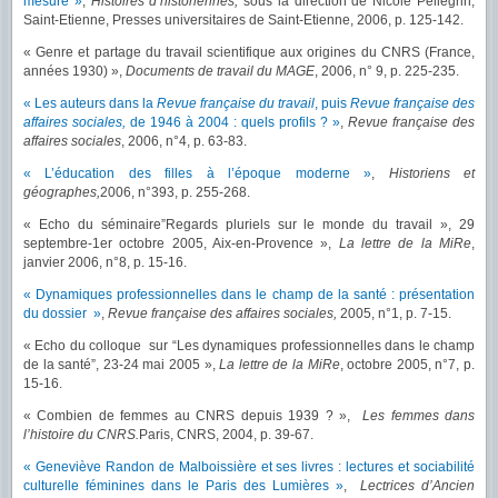
mesure »
,
Histoires d’historiennes,
sous la direction de Nicole Pellegrin,
Saint-Etienne, Presses universitaires de Saint-Etienne, 2006, p. 125-142.
« Genre et partage du travail scientifique aux origines du CNRS (France,
années 1930) »,
Documents de travail du MAGE
, 2006, n° 9, p. 225-235.
« Les auteurs dans la
Revue française du travail
, puis
Revue française des
affaires sociales,
de 1946 à 2004 : quels profils ? »
,
Revue française des
affaires sociales
, 2006, n°4, p. 63-83.
« L’éducation des filles à l’époque moderne »
,
Historiens et
géographes,
2006, n°393, p. 255-268.
« Echo du séminaire”Regards pluriels sur le monde du travail », 29
septembre-1er octobre 2005, Aix-en-Provence »,
La lettre de la MiRe
,
janvier 2006, n°8, p. 15-16.
« Dynamiques professionnelles dans le champ de la santé : présentation
du dossier »
,
Revue française des affaires sociales,
2005, n°1, p. 7-15.
« Echo du colloque sur “Les dynamiques professionnelles dans le champ
de la santé”, 23-24 mai 2005 »,
La lettre de la MiRe
, octobre 2005, n°7, p.
15-16.
« Combien de femmes au CNRS depuis 1939 ? »,
Les femmes dans
l’histoire du CNRS.
Paris, CNRS, 2004, p. 39-67.
« Geneviève Randon de Malboissière et ses livres : lectures et sociabilité
culturelle féminines dans le Paris des Lumières »
,
Lectrices d’Ancien