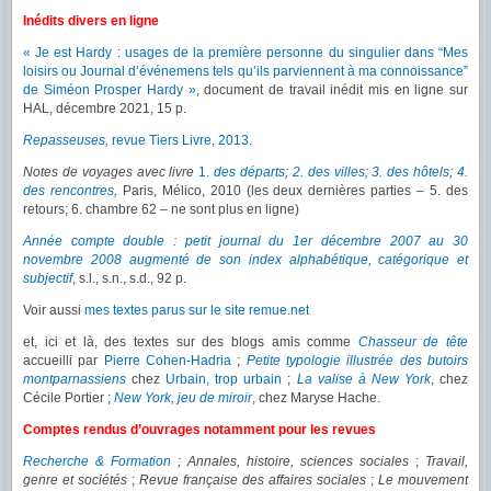
Inédits divers en ligne
« Je est Hardy : usages de la première personne du singulier dans “Mes
loisirs ou Journal d’événemens tels qu’ils parviennent à ma connoissance”
de Siméon Prosper Hardy »
, document de travail inédit mis en ligne sur
HAL, décembre 2021, 15 p.
Repasseuses,
revue Tiers Livre, 2013.
Notes de voyages avec livre
1.
des départs
;
2. des villes
;
3. des hôtels
;
4.
des rencontres
,
Paris, Mélico, 2010 (les deux dernières parties – 5. des
retours; 6. chambre 62 – ne sont plus en ligne)
Année compte double : petit journal du 1er décembre 2007 au 30
novembre 2008 augmenté de son index alphabétique, catégorique et
subjectif
, s.l., s.n., s.d., 92 p.
Voir aussi
mes textes parus sur le site remue.net
et, ici et là, des textes sur des blogs amis comme
Chasseur de tête
accueilli par
Pierre Cohen-Hadria
;
Petite typologie illustrée des butoirs
montparnassiens
chez
Urbain, trop urbain
;
La valise à New York
, chez
Cécile Portier ;
New York, jeu de miroir
, chez Maryse Hache.
Comptes rendus d’ouvrages notamment pour les revues
Recherche & Formation
; Annales, histoire, sciences sociales
;
Travail,
genre et sociétés
;
Revue française des affaires sociales
;
Le mouvement