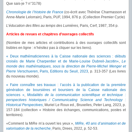
Que sais-je ? n°3178)
Chronologie de l’histoire de France
(co-écrit avec Thérèse Charmasson et
Anne-Marie Lelorrain),
Paris, PUF, 1994, 876 p. (Collection Premier Cycle)
L’éducation des filles au temps des Lumières,
Paris, Cerf, 1987, 354 p.
Articles de revues et chapitres d’ouvrages collectifs
(Nombre de mes articles et contributions à des ouvrages collectifs sont
lisibles en ligne : n’hésitez pas à cliquer sur les liens).
« Deux mathématiciennes à la Caisse nationale des sciences : débuts
croisés de Marie Charpentier et de Marie-Louise Dubreil-Jacotin»
,
Le
monde des mathématiques, sous la direction de Pierre-Michel Menger et
Pierre Verschueren
, Paris, Editions du Seuil, 2023
, p. 313-357 (Les livres
du nouveau monde).
« Faire connaître ses travaux : l’accès à la publication de la première
génération de boursières et boursiers de la Caisse nationale des
sciences »
,
Modalités de la communication scientifique et technique :
perspectives historiques / Communicating Science and Technology :
Historical Perspectives
, Muriel Le Roux ed., Bruxelles, Peter Lang, 2023, p.
157-184 (collection « Histoire des échanges, communications, postes et
territoires).
«Comment la MiRe m’a ouvert les yeux »,
MiRe, 40 ans d’animation et de
valorisation de la recherche
,
Paris, Drees, 2022, p. 52-53.