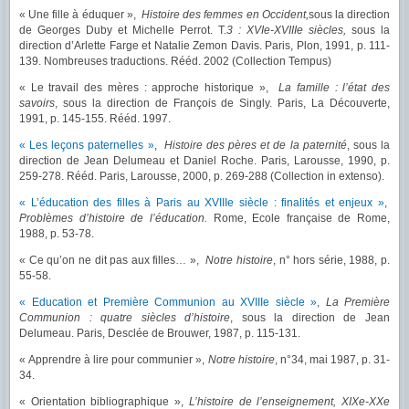
« Une fille à éduquer »,
Histoire des femmes en Occident,
sous la direction
de Georges Duby et Michelle Perrot.
T.
3 : XVIe-XVIIIe siècles,
sous la
direction d’Arlette Farge et Natalie Zemon Davis. Paris, Plon, 1991, p. 111-
139. Nombreuses traductions. Rééd. 2002 (Collection Tempus)
« Le travail des mères : approche historique »,
La famille : l’état des
savoirs
, sous la direction de François de Singly. Paris, La Découverte,
1991, p. 145-155. Rééd. 1997.
« Les leçons paternelles »
,
Histoire des pères et de la paternité
, sous la
direction de Jean Delumeau et Daniel Roche. Paris, Larousse, 1990, p.
259-278. Rééd. Paris, Larousse, 2000, p. 269-288 (Collection in extenso).
« L’éducation des filles à Paris au XVIIIe siècle : finalités et enjeux »
,
Problèmes d’histoire de l’éducation.
Rome, Ecole française de Rome,
1988, p. 53-78.
« Ce qu’on ne dit pas aux filles… »,
Notre histoire
, n° hors série, 1988, p.
55-58.
« Education et Première Communion au XVIIIe siècle »
,
La Première
Communion : quatre siècles d’histoire
, sous la direction de Jean
Delumeau. Paris, Desclée de Brouwer, 1987, p. 115-131.
« Apprendre à lire pour communier »,
Notre histoire
, n°34, mai 1987, p. 31-
34.
« Orientation bibliographique »,
L’histoire de l’enseignement, XIXe-XXe