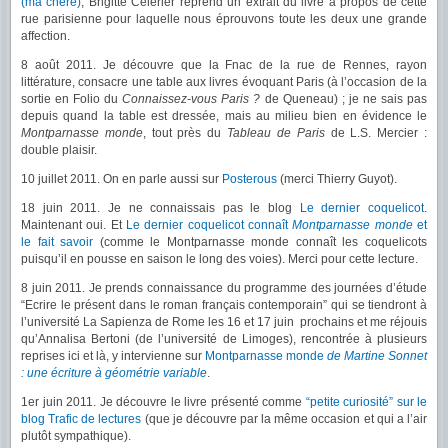
(ma chère)
, Brigitte Célérier reprend un extrait du livre à propos de cette
rue parisienne pour laquelle nous éprouvons toute les deux une grande
affection.
8 août 2011. Je découvre que la Fnac de la rue de Rennes, rayon
littérature, consacre une table aux livres évoquant Paris (à l’occasion de la
sortie en Folio du
Connaissez-vous Paris ?
de Queneau) ; je ne sais pas
depuis quand la table est dressée, mais au milieu bien en évidence le
Montparnasse monde
, tout près du
Tableau de Paris
de L.S. Mercier :
double plaisir.
10 juillet 2011. On en parle aussi sur
Posterous
(merci Thierry Guyot).
18 juin 2011. Je ne connaissais pas le blog
Le dernier coquelicot
.
Maintenant oui. Et
Le dernier coquelicot connaît
Montparnasse monde
et
le fait savoir
(comme le Montparnasse monde connaît les coquelicots
puisqu’il en pousse en saison le long des voies). Merci pour cette lecture.
8 juin 2011. Je prends connaissance du programme des journées d’étude
“Ecrire le présent dans le roman français contemporain” qui se tiendront à
l’université La Sapienza de Rome les 16 et 17 juin prochains et me réjouis
qu’Annalisa Bertoni (de l’université de Limoges), rencontrée à plusieurs
reprises ici et là, y intervienne sur
Montparnasse monde
de Martine Sonnet
: une écriture à géométrie variable
.
1er juin 2011. Je découvre le livre présenté comme
“petite curiosité” sur le
blog Trafic de lectures
(que je découvre par la même occasion et qui a l’air
plutôt sympathique).