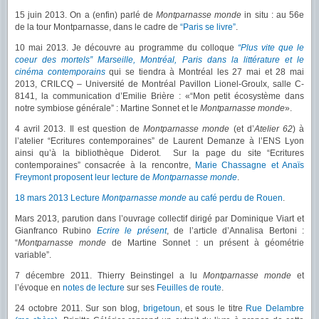
15 juin 2013. On a (enfin) parlé de
Montparnasse monde
in situ : au 56e
de la tour Montparnasse, dans le cadre de
“Paris se livre”
.
10 mai 2013. Je découvre au programme du colloque
“Plus vite que le
coeur des mortels” Marseille, Montréal, Paris dans la littérature et le
cinéma contemporains
qui se tiendra à Montréal les
27 mai et 28 mai
2013, CRILCQ – Université de Montréal Pavillon Lionel-Groulx, salle C-
8141, la communication d’Emilie Brière : «“Mon petit écosystème dans
notre symbiose générale” : Martine Sonnet et le
Montparnasse monde
».
4 avril 2013. Il est question de
Montparnasse monde
(et d’
Atelier 62
) à
l’atelier “Ecritures contemporaines” de Laurent Demanze à l’ENS Lyon
ainsi qu’à la bibliothèque Diderot. Sur la page du site “Ecritures
contemporaines” consacrée à la rencontre,
Marie Chassagne et Anaïs
Freymont proposent leur lecture de
Montparnasse monde
.
18 mars 2013 Lecture
Montparnasse monde
au café perdu de Rouen
.
Mars 2013, parution dans l’ouvrage collectif dirigé par Dominique Viart et
Gianfranco Rubino
Ecrire le présent
, de l’article d’Annalisa Bertoni :
“
Montparnasse monde
de Martine Sonnet : un présent à géométrie
variable”.
7 décembre 2011. Thierry Beinstingel a lu
Montparnasse monde
et
l’évoque en
notes de lecture
sur ses
Feuilles de route
.
24 octobre 2011. Sur son blog,
brigetoun
, et sous le titre
Rue Delambre