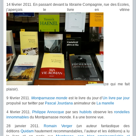
14 février 2011. En passant devant la librairie Compagnie, rue des Ecoles,
j’aperçois le livre en vitrine
(ce qui me fait
plaisir).
9 février 2011.
Montparnasse monde
est le livre du jour d’
Un livre par jour
propulsé sur twitter par
Pascal Jourdana
animateur de
La marelle
4 février 2011.
Philippe Annocque
par ses
hublots
observe les
rondelles
innommables
du Montparnasse monde. Il a une bonne vue.
28 janvier 2011.
Romain Verger
(un auteur fantastique des
éditions
Quidam
hautement recommandables, l’auteur et les éditions) a lu