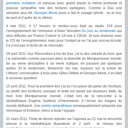
première invitation
, et retrouve avec grand plaisir la même profonde et
joyeuse sympathie née des lectures partagées. Comme à Dax une
semaine plus tôt,
Georges Monti
aussi a fait le voyage (photo : lui et moi,
de part et d’autre de la vitrine)
4 mai 2011. A 17 heures le rendez-vous était au studio 154 pour
l’enregistrement de l’émission d’Alain Veinstein
Du jour au lendemain
qui
sera diffusée sur France Culture le 18 mai à 23h30. Je suis revenue avec
le CD de l’enregistrement, mais pour l’instant je ne l’ai pas encore écouté.
Ce n’est pas si facile de se réécouter.
29 avril 2011. Aux Rencontres à lire de Dax, j’ai lu des extraits du livre, que
j’ai présentés comme parcours dans la diversité du
Montparnasse monde
,
de sa veine descriptive à sa veine ludique, en passant par quelques
autres. Et le lendemain, dimanche 1er mai, toujours sur la scène de
l’Atrium, conversation à trois avec Gilles Ortlieb et Georges Monti, il en était
à nouveau question.
15 avril 2011. Pour la première fois j’ai eu l’occasion de parler de l’écriture,
ou plutôt des écritures, puisque le texte est passé par plusieurs états, de
mon livre
Montparnasse monde
, c’était lors de la rencontre à la
médiathèque Eugène Guillevic d’Hennebont. A l’écran les images du
monde défilaient. Une
soirée sympathique
remarquablement préparée par
Véronique et Emeline, merci à toute l’équipe.
31 mars 2011. Triste de devoir reporter sur l’agenda au 21 mai la rencontre
prévue à la médiathèque Buanderie le 2 avril : le réseau des