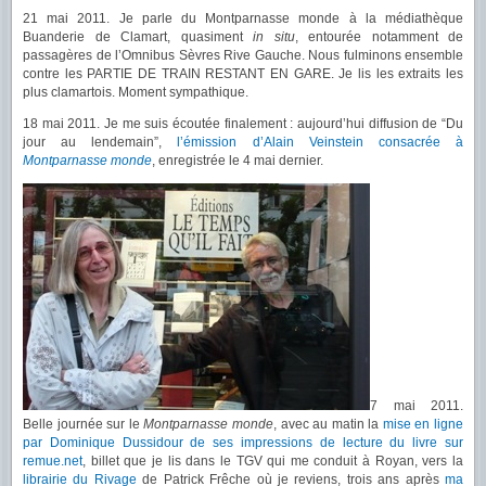
21 mai 2011. Je parle du Montparnasse monde à la médiathèque
Buanderie de Clamart, quasiment
in situ
, entourée notamment de
passagères de l’Omnibus Sèvres Rive Gauche. Nous fulminons ensemble
contre les PARTIE DE TRAIN RESTANT EN GARE. Je lis les extraits les
plus clamartois. Moment sympathique.
18 mai 2011. Je me suis écoutée finalement : aujourd’hui diffusion de “Du
jour au lendemain”,
l’émission d’Alain Veinstein consacrée à
Montparnasse monde
, enregistrée le 4 mai dernier.
7 mai 2011.
Belle journée sur le
Montparnasse monde
, avec au matin la
mise en ligne
par Dominique Dussidour de ses impressions de lecture du livre sur
remue.net
, billet que je lis dans le TGV qui me conduit à Royan, vers la
librairie du Rivage
de Patrick Frêche où je reviens, trois ans après
ma