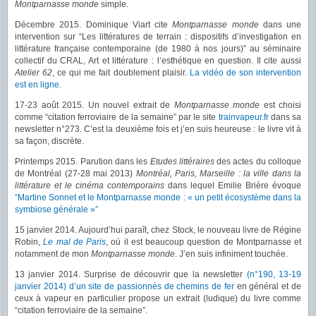
Montparnasse monde
simple.
Décembre 2015. Dominique Viart cite
Montparnasse monde
dans une
intervention sur “Les littératures de terrain : dispositifs d’investigation en
littérature française contemporaine (de 1980 à nos jours)” au séminaire
collectif du CRAL, Art et littérature : l’esthétique en question. Il cite aussi
Atelier 62
, ce qui me fait doublement plaisir.
La vidéo de son intervention
est en ligne
.
17-23 août 2015. Un nouvel extrait de
Montparnasse monde
est choisi
comme “citation ferroviaire de la semaine” par le site
trainvapeur.fr
dans sa
newsletter n°273. C’est la deuxième fois et j’en suis heureuse : le livre vit à
sa façon, discrète.
Printemps 2015. Parution dans les
Etudes littéraires
des actes du colloque
de Montréal (27-28 mai 2013)
Montréal, Paris, Marseille : la ville dans la
littérature et le cinéma contemporains
dans lequel Emilie Brière évoque
“Martine Sonnet et le Montparnasse monde : « un petit écosystème dans la
symbiose générale »”
15 janvier 2014. Aujourd’hui paraît, chez Stock, le nouveau livre de Régine
Robin,
Le mal de Paris
, où il est beaucoup question de Montparnasse et
notamment de mon
Montparnasse monde
. J’en suis infiniment touchée.
13 janvier 2014. Surprise de découvrir que la newsletter
(n°190, 13-19
janvier 2014) d’un site de passionnés de chemins de fer
en général et de
ceux à vapeur en particulier propose un extrait (ludique) du livre comme
“citation ferroviaire de la semaine”.