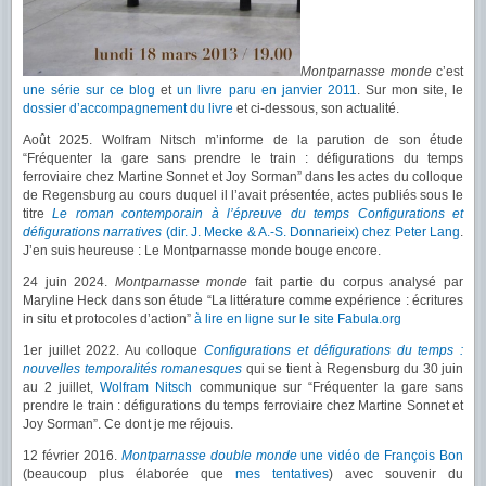
Montparnasse monde
c’est
une série sur ce blog
et
un livre paru en janvier 2011
. Sur mon site, le
dossier d’accompagnement du livre
et ci-dessous, son actualité.
Août 2025. Wolfram Nitsch m’informe de la parution de son étude
“Fréquenter la gare sans prendre le train : défigurations du temps
ferroviaire chez Martine Sonnet et Joy Sorman” dans les actes du colloque
de Regensburg au cours duquel il l’avait présentée, actes publiés sous le
titre
Le roman contemporain à l’épreuve du temps Configurations et
défigurations narratives
(dir. J. Mecke & A.-S. Donnarieix) chez Peter Lang
.
J’en suis heureuse : Le Montparnasse monde bouge encore.
24 juin 2024.
Montparnasse monde
fait partie du corpus analysé par
Maryline Heck dans son étude “La littérature comme expérience : écritures
in situ et protocoles d’action”
à lire en ligne sur le site Fabula.org
1er juillet 2022. Au colloque
Configurations et défigurations du temps :
nouvelles temporalités romanesques
qui se tient à Regensburg du 30 juin
au 2 juillet,
Wolfram Nitsch
communique sur “Fréquenter la gare sans
prendre le train : défigurations du temps ferroviaire chez Martine Sonnet et
Joy Sorman”. Ce dont je me réjouis.
12 février 2016.
Montparnasse double monde
une vidéo de François Bon
(beaucoup plus élaborée que
mes tentatives
) avec souvenir du