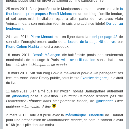
médiathèques sera en grève ce samedi comme samedi dernier.
25 mars 2011. Belle journée sur le Montparnasse monde, avec ce matin
la
fine lecture qu’en propose Benoît Mélançon
sur son blog L’oreille tendue,
et cet après-midi l’invitation reçue à aller parler du livre avec Alain
Veinstein, dans son émission (dont je suis une auditrice fidèle)
Du jour au
lendemain.
24 mars 2011.
Pierre Ménard
met en ligne dans la
rubrique page 48
de
son site l’enregistrement audio de
la lecture de la page 48 du livre
par
Pierre Cohen-Hadria
; merci à eux deux.
18 mars 2011.
Benoît Mélançon
dix-huitiémiste (mais pas seulement)
montréalais de passage à Paris
twitte avec illustration
son achat et sa
lecture
in situ
de
Montparnasse monde
18 mars 2011. Sur son blog
Pour le meilleur et pour le lire
partageant ses
lectures, Anne-Marie Emery publie, sous le titre
Exercice de gare
, un extrait
du livre.
11 mars 2011. Bien aimé que sur Twitter Thomas Baumgartner autrement
dit
@thbaumg
pose la question :
Pourquoi Belmondo n’habite pas rue
Froidevaux? Réponse dans Montparnasse Monde, de
@msonnet
. Livre
poétique et ferroviaire. A lire!
2 mars 2011. Date est prise avec la
médiathèque Buanderie
de Clamart
pour une présentation de
Montparnasse monde
, ce sera le samedi 2 avril
à 16h (c’est pile dans un mois).