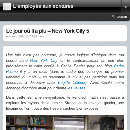
L'employée aux écritures
Search
Le jour où il a plu – New York City 5
nov 6th, 2011 @ 05:01 › ms
Une fois n’est pas coutume, je trouve logique d’intégrer dans ma
courte série
New York City
en le contextualisant un peu plus
précisément le billet confié à Cécile Portier pour son blog
Petite
Racine
il y a un mois (dans le cadre des échanges du premier
vendredi du mois – en novembre je n’y ai pas participé mais bel
ensemble à découvrir chez
Brigitte Célérier
). Avec Cécile, notre
échange d’octobre avait pour thème
les valises
.
Dans cette semaine newyorkaise, le vendredi matin s’est passé à
explorer les rayons de la librairie Strand, de la cave au grenier, une
librairie où l’on trouve des trésors cachés bien exposés