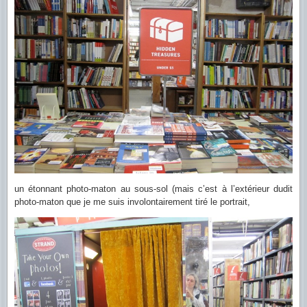
un étonnant photo-maton au sous-sol (mais c’est à l’extérieur dudit
photo-maton que je me suis involontairement tiré le portrait,