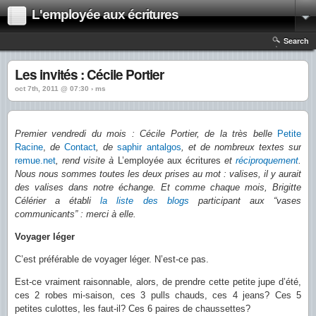
L'employée aux écritures
Search
Les invités : Cécile Portier
oct 7th, 2011 @ 07:30 › ms
Premier vendredi du mois : Cécile Portier, de la très belle
Petite
Racine
,
de
Contact
, de
saphir antalgos
, et de nombreux textes sur
remue.net
, rend visite à
L’employée aux écritures
et
réciproquement
.
Nous nous sommes toutes les deux prises au mot : valises, il y aurait
des valises dans notre échange. Et comme chaque mois, Brigitte
Célérier a établi
la liste des blogs
participant aux “vases
communicants” : merci à elle.
Voyager léger
C’est préférable de voyager léger. N’est-ce pas.
Est-ce vraiment raisonnable, alors, de prendre cette petite jupe d’été,
ces 2 robes mi-saison, ces 3 pulls chauds, ces 4 jeans? Ces 5
petites culottes, les faut-il? Ces 6 paires de chaussettes?