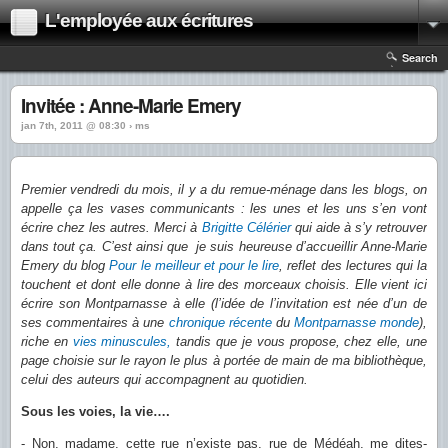
L'employée aux écritures
Search
Invitée : Anne-Marie Emery
jan 7th, 2011 @ 08:30 › ms
Premier vendredi du mois, il y a du remue-ménage dans les blogs, on
appelle ça les vases communicants : les unes et les uns s’en vont
écrire chez les autres. Merci à
Brigitte Célérier
qui aide à s’y retrouver
dans tout ça. C’est ainsi que je suis heureuse d’accueillir Anne-Marie
Emery du blog
Pour le meilleur et pour le lire
, reflet des lectures qui la
touchent et dont elle donne à lire des morceaux choisis. Elle vient ici
écrire son Montparnasse à elle (l’idée de l’invitation est née d’un de
ses commentaires à une
chronique récente
du
Montparnasse monde
),
riche en
vies minuscules,
tandis que je vous propose, chez elle, une
page choisie sur le rayon le plus à portée de main de ma bibliothèque,
celui des auteurs qui accompagnent au quotidien.
Sous les voies, la vie….
- Non, madame, cette rue n’existe pas, rue de Médéah, me dites-