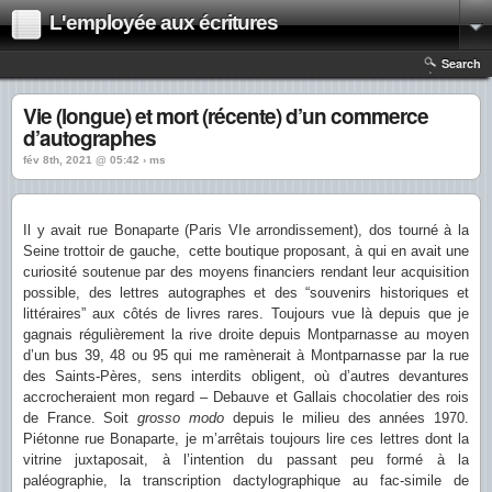
L'employée aux écritures
Search
Vie (longue) et mort (récente) d’un commerce
d’autographes
fév 8th, 2021 @ 05:42 › ms
Il y avait rue Bonaparte (Paris VIe arrondissement), dos tourné à la
Seine trottoir de gauche, cette boutique proposant, à qui en avait une
curiosité soutenue par des moyens financiers rendant leur acquisition
possible, des lettres autographes et des “souvenirs historiques et
littéraires” aux côtés de livres rares. Toujours vue là depuis que je
gagnais régulièrement la rive droite depuis Montparnasse au moyen
d’un bus 39, 48 ou 95 qui me ramènerait à Montparnasse par la rue
des Saints-Pères, sens interdits obligent, où d’autres devantures
accrocheraient mon regard – Debauve et Gallais chocolatier des rois
de France. Soit
grosso modo
depuis le milieu des années 1970.
Piétonne rue Bonaparte, je m’arrêtais toujours lire ces lettres dont la
vitrine juxtaposait, à l’intention du passant peu formé à la
paléographie, la transcription dactylographique au fac-simile de