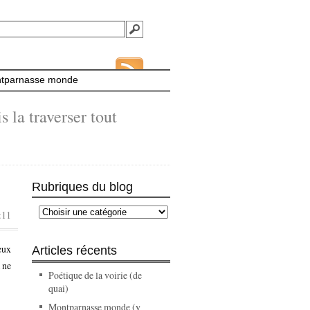
tparnasse monde
 la traverser tout
Rubriques du blog
:11
eux
Articles récents
 ne
Poétique de la voirie (de
quai)
Montparnasse monde (y