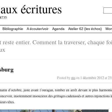
aux écritures
-8735
Bibliographie
A écouter/voir
Agenda
Atelier 62 (les échos)
Mon
 reste entier. Comment la traverser, chaque fois
aux
sburg
Posted by
ms
on
1 décembre 2012
at
23
atin d’octobre, juste avant l’ouragan, tomber en arrêt devant le plus harmoni
concevoir, insolemment insoucieux des grillages cadenassés et autres injonctions à
eurs têtes.